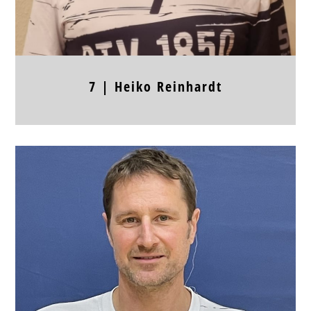
7 |
Heiko
Reinhardt
Position
Kreis
Jahrgang
Körpergröße