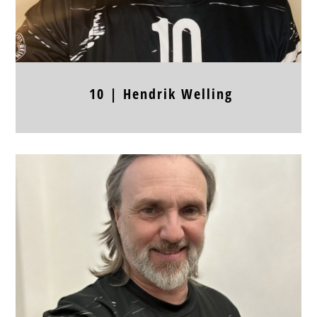
10 |
Hendrik
Welling
Position
RA
Jahrgang
Körpergröße