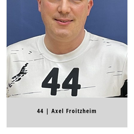
Position
RL
Jahrgang
Körpergröße
Frühere Stationen
44 |
Axel
Froitzheim