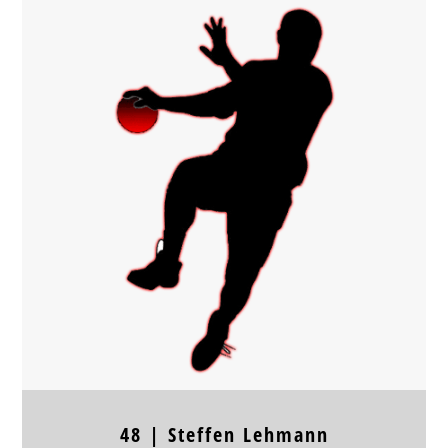
Position
LA
Jahrgang
1977
Körpergröße
Frühere Stationen
48 |
Steffen
Lehmann