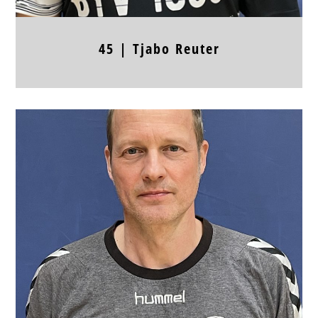
45 |
Tjabo
Reuter
Position
RR, RA
Jahrgang
Körpergröße
Frühere Stationen