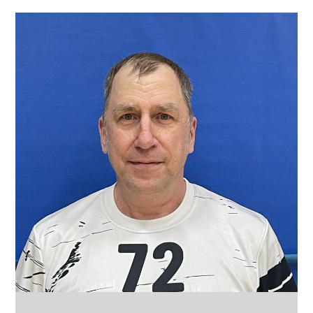
Position
LA, RA
Jahrgang
Körpergröße
Frühere Stationen