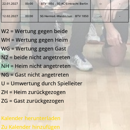
22.01.2027
00:00
BTV 1850
:
SG AC/Eintracht Berlin
-:-
-
12.02.2027
00:00
SG Hermsd.-Waidm.lust
:
BTV 1850
-:-
-
W2 = Wertung gegen beide
WH = Wertung gegen Heim
WG = Wertung gegen Gast
N2 = beide nicht angetreten
NH = Heim nicht angetreten
NG = Gast nicht angetreten
U = Umwertung durch Spielleiter
ZH = Heim zurückgezogen
ZG = Gast zurückgezogen
Kalender herunterladen
Zu Kalender hinzufügen