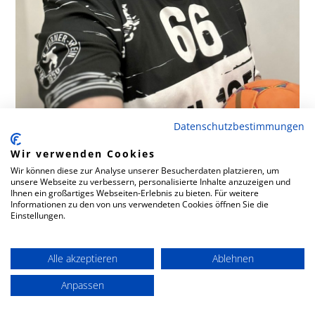
Frühere Stationen
Datenschutzbestimmungen
66 |
Frank
Seitenbecher
Wir verwenden Cookies
Wir können diese zur Analyse unserer Besucherdaten platzieren, um
unsere Webseite zu verbessern, personalisierte Inhalte anzuzeigen und
Ihnen ein großartiges Webseiten-Erlebnis zu bieten. Für weitere
Informationen zu den von uns verwendeten Cookies öffnen Sie die
Einstellungen.
Alle akzeptieren
Ablehnen
Position
Anpassen
RM, LA
Jahrgang