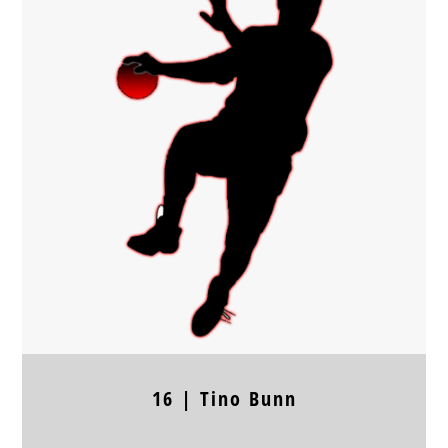
Position
TW
Jahrgang
Körpergröße
Frühere Stationen
16 |
Tino
Bunn