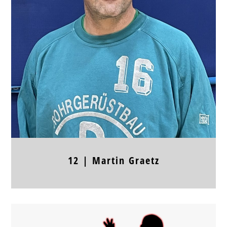
TW
Jahrgang
Körpergröße
Frühere Stationen
12 |
Martin
Graetz