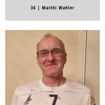
36 |
Matthi
Wahler
Position
RA
Jahrgang
Körpergröße
Frühere Stationen