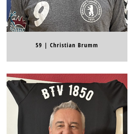
59 |
Christian
Brumm
Position
KM
Jahrgang
1967