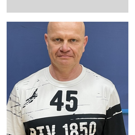
Position
RL, RR
Jahrgang
Körpergröße
Frühere Stationen