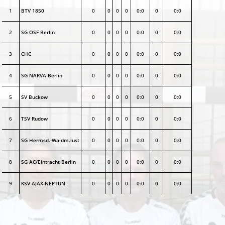
1
BTV 1850
0
0
0
0
0:0
0
0:0
2
SG OSF Berlin
0
0
0
0
0:0
0
0:0
3
CHC
0
0
0
0
0:0
0
0:0
4
SG NARVA Berlin
0
0
0
0
0:0
0
0:0
5
SV Buckow
0
0
0
0
0:0
0
0:0
6
TSV Rudow
0
0
0
0
0:0
0
0:0
7
SG Hermsd.-Waidm.lust
0
0
0
0
0:0
0
0:0
8
SG AC/Eintracht Berlin
0
0
0
0
0:0
0
0:0
9
KSV AJAX-NEPTUN
0
0
0
0
0:0
0
0:0