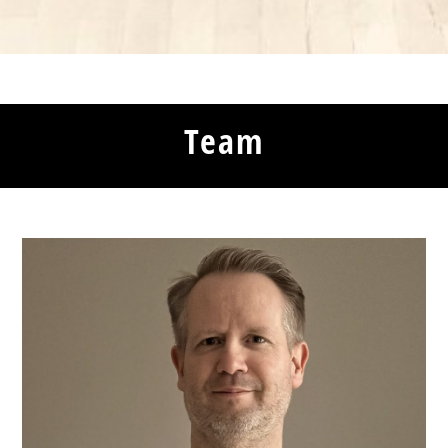
Team
Position
:
TW
Jahrgang
:
1972