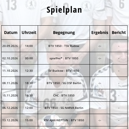
Spielplan
Datum
Uhrzeit
Begegnung
Ergebnis
Bericht
20.09.2026
14:00
BTV 1850
:
TSV Rudow
-:-
-
02.10.2026
00:00
spielfrei*
:
BTV 1850
-:-
-
11.10.2026
12:30
SV Buckow
:
BTV 1850
-:-
-
08.11.2026
18:30
BTV 1850
:
SG OSF Berlin
-:-
-
15.11.2026
16:30
CHC
:
BTV 1850
-:-
-
06.12.2026
12:00
BTV 1850
:
SG NARVA Berlin
-:-
-
13.12.2026
15:00
KSV AJAX-NEPTUN
:
BTV 1850
-:-
-