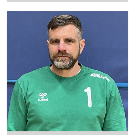
Position
TW
Jahrgang
Körpergröße
Frühere Stationen