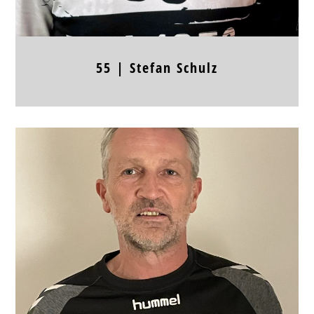
55 |
Stefan
Schulz
Position
RL, RM
Jahrgang
1973
Körpergröße