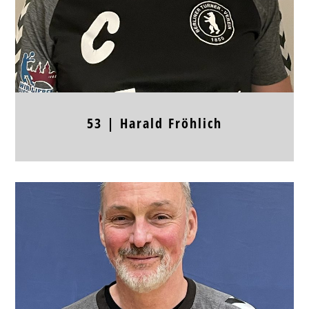
Frühere Stationen
53 |
Harald
Fröhlich
Position
RL
Jahrgang