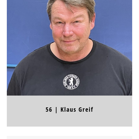
Position
Kreis
Jahrgang
Körpergröße
Frühere Stationen
56 |
Klaus
Greif