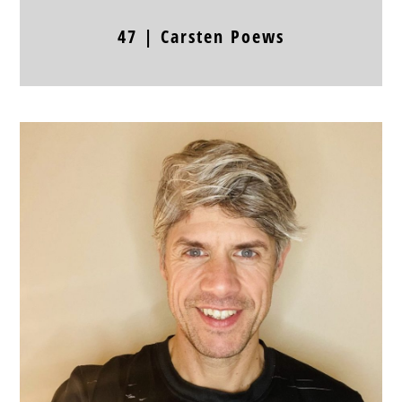
47 |
Carsten
Poews
Position
RL
Jahrgang
Körpergröße
Frühere Stationen