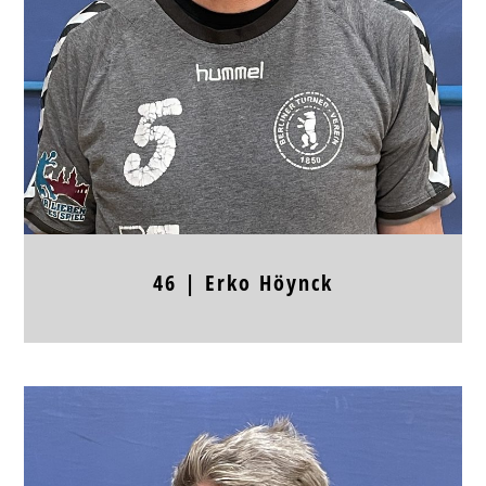
Körpergröße
Frühere Stationen
46 |
Erko
Höynck