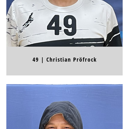
Frühere Stationen
49 |
Christian
Pröfrock
Position
RL, RM, RR
Jahrgang