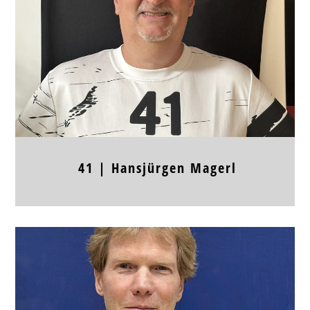
Körpergröße
Frühere Stationen
41 |
Hansjürgen
Magerl
Position
RM, LA