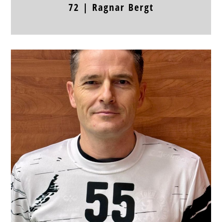
72
|
Ragnar
Bergt
Position
LA, RL
Jahrgang
Körpergröße
Frühere Stationen