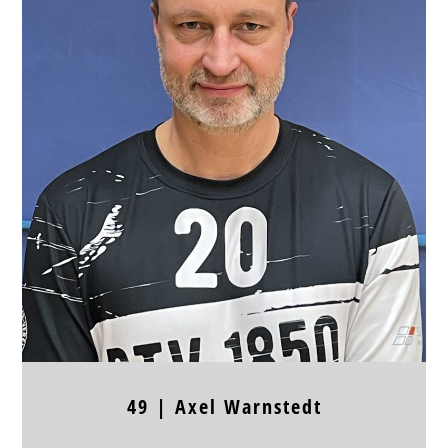
Position
RL, RR
Jahrgang
Körpergröße
Frühere Stationen
49 |
Axel
Warnstedt