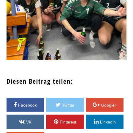
Diesen Beitrag teilen:
Facebook
Twitter
Google+
VK
Pinterest
Linkedin