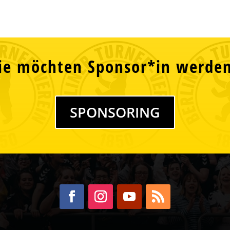
ie möchten Sponsor*in werde
SPONSORING