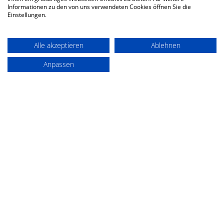
Halbfinale am Samstag! Während die
Informationen zu den von uns verwendeten Cookies öffnen Sie die
Einstellungen.
meisten Teams längst in den
Sommerferien...
Alle akzeptieren
Ablehnen
Anpassen