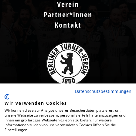
Verein
Partner*innen
Kontakt
Datenschutzbestimmungen
Wir verwenden Cookies
Wir können diese zur Analyse unserer Besucherdaten platzieren, um
2024 · BERLINER TURNER-VEREIN VON 1850 E.V.
unsere Webseite zu verbessern, personalisierte Inhalte anzuzeigen und
Ihnen ein großartiges Webseiten-Erlebnis zu bieten. Für weitere
Informationen zu den von uns verwendeten Cookies öffnen Sie die
IMPRESSUM
Einstellungen.