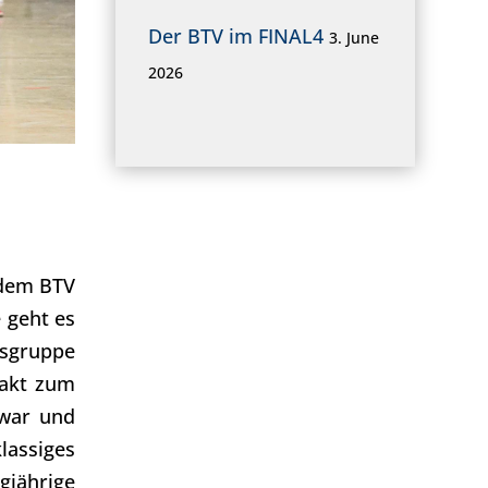
Der BTV im FINAL4
3. June
2026
dem BTV
 geht es
nsgruppe
takt zum
 war und
assiges
gjährige