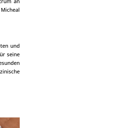
ktrum an
 Micheal
rten und
ür seine
gesunden
zinische