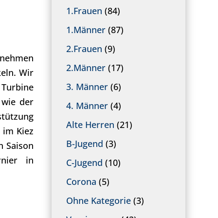
1.Frauen
(84)
1.Männer
(87)
2.Frauen
(9)
ernehmen
2.Männer
(17)
keln.
Wir
3. Männer
(6)
 Turbine
 wie der
4. Männer
(4)
stützung
Alte Herren
(21)
 im Kiez
B-Jugend
(3)
n Saison
nier in
C-Jugend
(10)
Corona
(5)
Ohne Kategorie
(3)