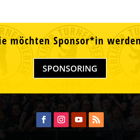
ie möchten Sponsor*in werde
SPONSORING