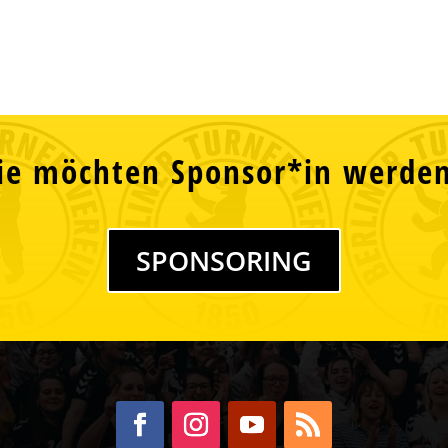
ie möchten Sponsor*in werde
SPONSORING