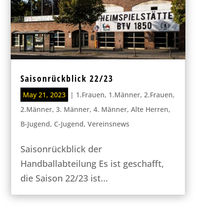
Saisonrückblick 22/23
May 21, 2023
|
1.Frauen
,
1.Männer
,
2.Frauen
,
2.Männer
,
3. Männer
,
4. Männer
,
Alte Herren
,
B-Jugend
,
C-Jugend
,
Vereinsnews
Saisonrückblick der
Handballabteilung Es ist geschafft,
die Saison 22/23 ist...